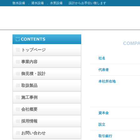
散水設備 、灌水設備 、水景設備 設計からお手伝い致します
会社概要
COMP
トップページ
社名
事業内容
代表者
御見積・設計
本社所在地
>
取扱製品
施工事例
会社概要
資本金
採用情報
設立
お問い合わせ
取引銀行